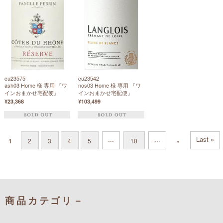
cu23575
cu23542
ash03 Home 様 専用 『ワ
nos03 Home 様 専用 『ワ
インおまかせ宅配便』
インおまかせ宅配便』
¥23,368
¥103,499
...
...
Last »
1
2
3
4
5
10
»
商品カテゴリ－