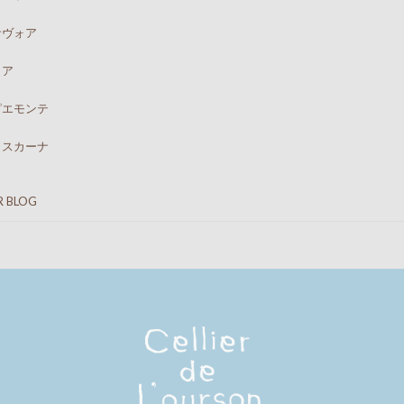
ォア
ア
モンテ
カーナ
 BLOG