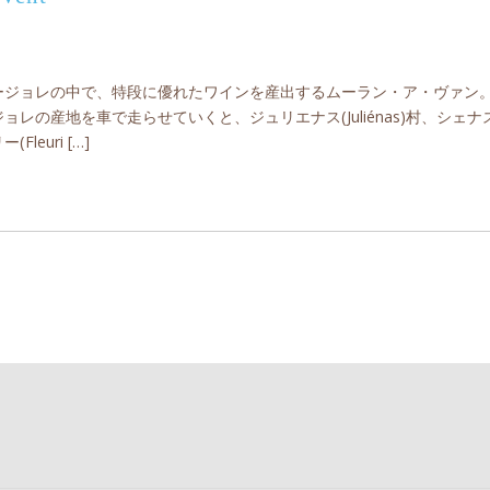
ージョレの中で、特段に優れたワインを産出するムーラン・ア・ヴァン。
レの産地を車で走らせていくと、ジュリエナス(Juliénas)村、シェナス(C
Fleuri […]