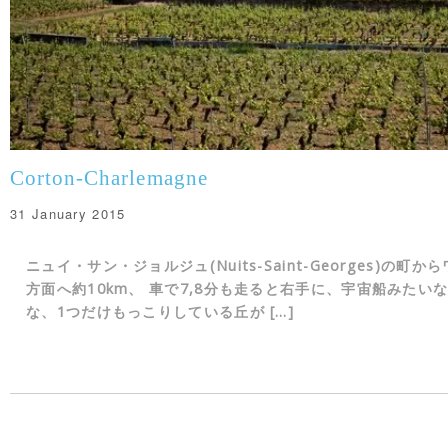
Corton-Charlemagne
31 January 2015
ニュイ・サン・ジョルジュ(Nuits-Saint-Georges)の町か
方面へ約10km、 車で7,8分も走ると右手に、宇宙船みたい
な、1つだけもっこりしている丘が […]