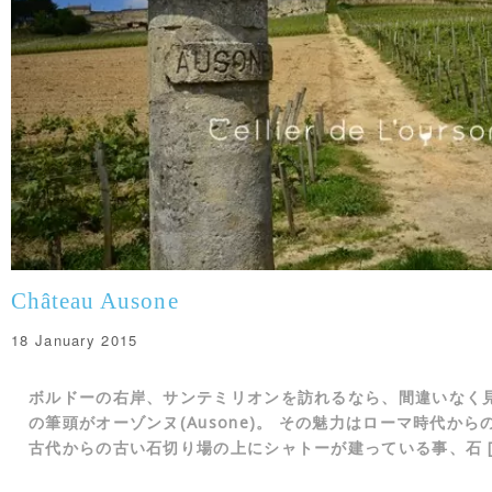
Château Ausone
18 January 2015
ボルドーの右岸、サンテミリオンを訪れるなら、間違いなく
の筆頭がオーゾンヌ(Ausone)。 その魅力はローマ時代か
古代からの古い石切り場の上にシャトーが建っている事、石 [