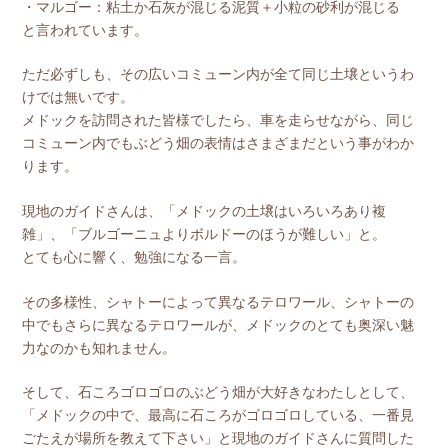
・マルゴー：粘土か石灰が混じる泥質＋小粒の砂利が混じる
と言われています。
ただ必ずしも、その広いコミューン内が全て同じ土壌というわ
けでは無いです。
メドックを訪問された皆様でしたら、車を走らせながら、同じ
コミューン内でもぶどう畑の表情はさまざまだという事がわか
ります。
現地のガイドさんは、「メドックの土壌はいろいろあり複
雑」、「ブルゴーニュよりボルドーのほうが難しい」と。
とても心に響く、勉強になる一言。
その多様性、シャトーによって異なるテロワール、シャトーの
中でもさらに異なるテロワールが、メドックのとても奥深い魅
力なのかも知れません。
そして、石ころゴロゴロのぶどう畑が大好きなわたしとして、
「メドックの中で、最高に石ころがゴロゴロしている、一番見
ごたえが場所を教えて下さい」と現地のガイドさんに質問した