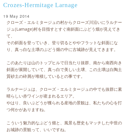
Crozes-Hermitage Larnage
19 May 2014
クローズ・エルミタージュの村からクローズ川沿いにラルナー
ジュ(Larnage)村を目指すとすぐ南斜面にぶどう畑が見えてき
て、
その斜面を登っていき、登り切るとややフラットな斜面にな
り、真っ白な土壌のぶどう畑の中に古城跡が見えてきます。
このあたりは山のトップヒルで日当たり抜群、南から南西向き
斜面が展開していて、真っ白で美しい土壌、この土壌は白陶土
質砂土の砕屑が堆積しているとの事です。
ラルナージュは、クローズ・エルミタージュの中でも抜群に素
晴らしい赤ワインが産まれるエリア。
やはり、良いぶどうが獲られる産地の景観は、私たちの心を打
つ何かがありますね。
こういう魅力的なぶどう畑と、風景も歴史もマッチした中世の
お城跡の景観って、いいですね。