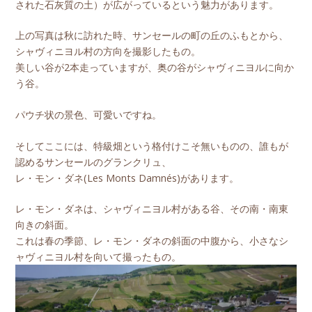
された石灰質の土）が広がっているという魅力があります。
上の写真は秋に訪れた時、サンセールの町の丘のふもとから、
シャヴィニヨル村の方向を撮影したもの。
美しい谷が2本走っていますが、奥の谷がシャヴィニヨルに向か
う谷。
パウチ状の景色、可愛いですね。
そしてここには、特級畑という格付けこそ無いものの、誰もが
認めるサンセールのグランクリュ、
レ・モン・ダネ(Les Monts Damnés)があります。
レ・モン・ダネは、シャヴィニヨル村がある谷、その南・南東
向きの斜面。
これは春の季節、レ・モン・ダネの斜面の中腹から、小さなシ
ャヴィニヨル村を向いて撮ったもの。